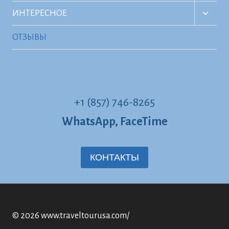
MENU
TOGG
ИНТЕРЕСНОЕ
CHILD
MENU
ОТЗЫВЫ
+1 (857) 746-8265
WhatsApp, FaceTime
КОНТАКТЫ
© 2026 www.traveltourusa.com/