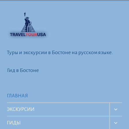
Туры и экскурсии в Бостоне на русском языке.
Гид в Бостоне
ГЛАВНАЯ
TOGG
ЭКСКУРСИИ
CHILD
MENU
TOGG
ГИДЫ
CHILD